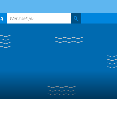
Wat
AQ
INFO & CONTACT
zoek
je?