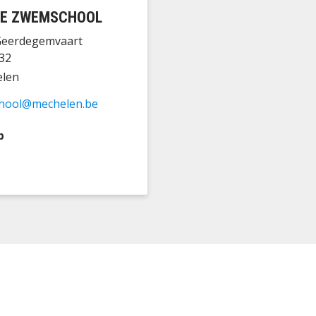
E ZWEMSCHOOL
eerdegemvaart
 32
elen
hool@mechelen.be
p
k