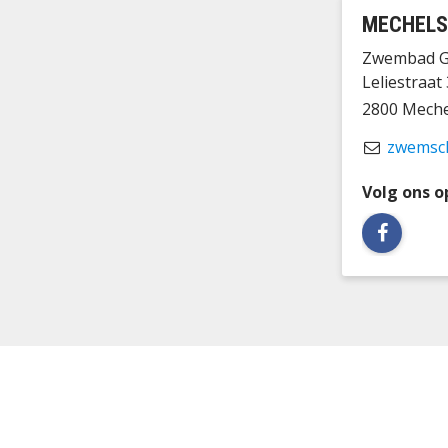
MECHELS
Zwembad G
Leliestraat
2800 Mech
zwemsc
Volg ons o
Faceboo